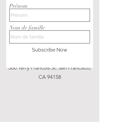
Prénom
Nom de famille
info@mysite.com
Subscribe Now
Tel:
123-456-7890
500 Terry Francois St. San Francisco,
CA 94158